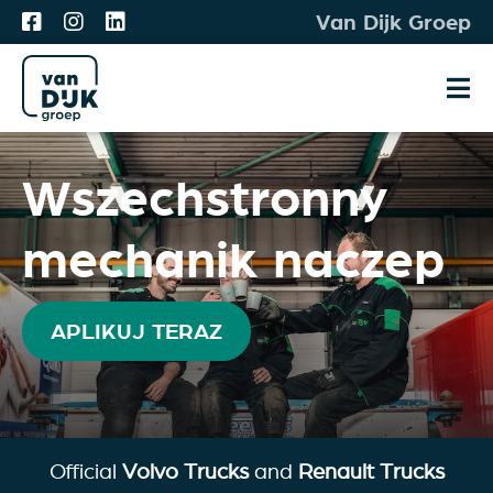
Przejdź
Van Dijk Groep
do
treści
Prz
naw
Oferty pracy
Wszechstronny
Meet & Match
mechanik naczep
Dla Ciebie
O nas
APLIKUJ TERAZ
Aplikuj
Official
Volvo Trucks
and
Renault Trucks