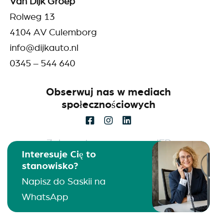
Van Dijk Groep
Rolweg 13
4104 AV Culemborg
info@dijkauto.nl
0345 – 544 640
Obserwuj nas w mediach
społecznościowych
Z dumą stworzone przez
JEP
Interesuje Cię to
stanowisko?
Nederlands
(
Holenderski
)
Napisz do Saskii na
English
(
Angielski
)
Polski
WhatsApp