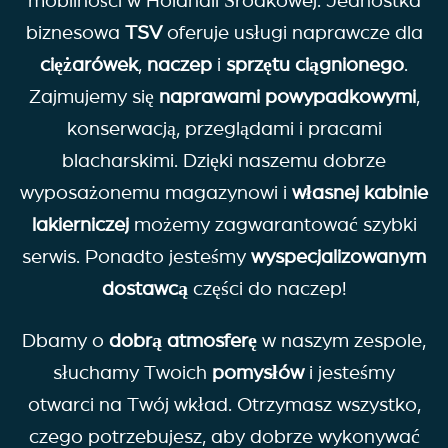
mobilności w Holandii Środkowej. Jednostka
biznesowa
TSV
oferuje usługi naprawcze dla
ciężarówek
,
naczep
i
sprzętu ciągnionego
.
Zajmujemy się
naprawami powypadkowymi
,
konserwacją, przeglądami i pracami
blacharskimi. Dzięki naszemu dobrze
wyposażonemu magazynowi i
własnej kabinie
lakierniczej
możemy zagwarantować szybki
serwis. Ponadto jesteśmy
wyspecjalizowanym
dostawcą
części do naczep!
Dbamy o
dobrą atmosferę
w naszym zespole,
słuchamy Twoich
pomysłów
i jesteśmy
otwarci na Twój wkład. Otrzymasz wszystko,
czego potrzebujesz, aby dobrze wykonywać