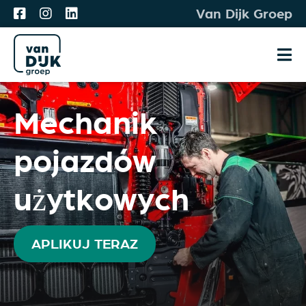
Przejdź
Van Dijk Groep
do
treści
Prz
naw
Oferty pracy
Mechanik
Meet & Match
pojazdów
Dla Ciebie
użytkowych
O nas
Aplikuj
APLIKUJ TERAZ